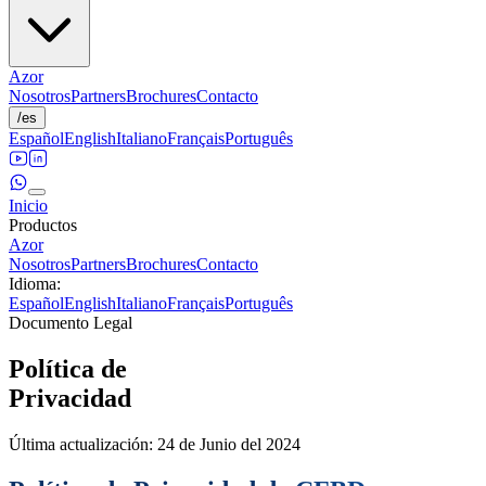
Azor
Nosotros
Partners
Brochures
Contacto
/
es
Español
English
Italiano
Français
Português
Inicio
Productos
Azor
Nosotros
Partners
Brochures
Contacto
Idioma
:
Español
English
Italiano
Français
Português
Documento Legal
Política de
Privacidad
Última actualización: 24 de Junio del 2024