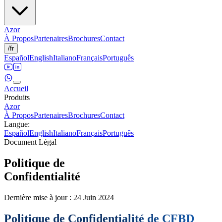
Azor
À Propos
Partenaires
Brochures
Contact
/
fr
Español
English
Italiano
Français
Português
Accueil
Produits
Azor
À Propos
Partenaires
Brochures
Contact
Langue
:
Español
English
Italiano
Français
Português
Document Légal
Politique de
Confidentialité
Dernière mise à jour : 24 Juin 2024
Politique de Confidentialité de CFBD