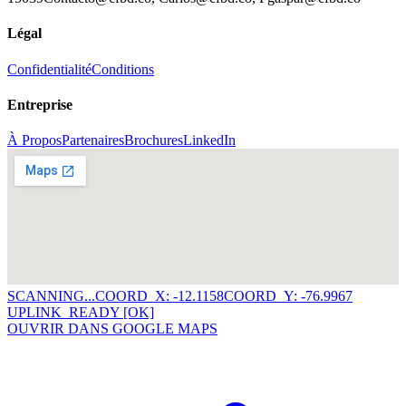
Légal
Confidentialité
Conditions
Entreprise
À Propos
Partenaires
Brochures
LinkedIn
SCANNING...
COORD_X: -12.1158
COORD_Y: -76.9967
UPLINK_READY [OK]
OUVRIR DANS GOOGLE MAPS