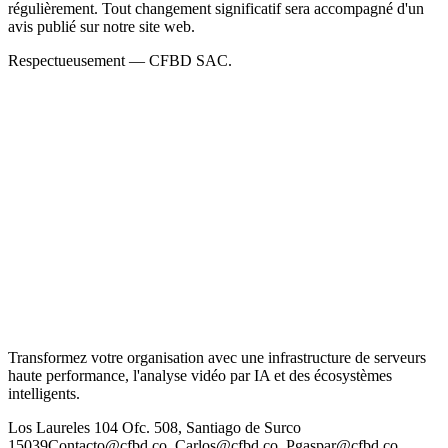
régulièrement. Tout changement significatif sera accompagné d'un
avis publié sur notre site web.
Respectueusement — CFBD SAC.
Transformez votre organisation avec une infrastructure de serveurs
haute performance, l'analyse vidéo par IA et des écosystèmes
intelligents.
Los Laureles 104 Ofc. 508, Santiago de Surco
15039
Contacto@cfbd.co, Carlos@cfbd.co, Pgaspar@cfbd.co