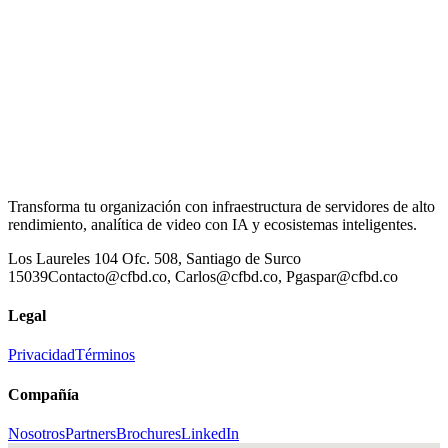
Transforma tu organización con infraestructura de servidores de alto
rendimiento, analítica de video con IA y ecosistemas inteligentes.
Los Laureles 104 Ofc. 508, Santiago de Surco
15039
Contacto@cfbd.co, Carlos@cfbd.co, Pgaspar@cfbd.co
Legal
Privacidad
Términos
Compañía
Nosotros
Partners
Brochures
LinkedIn