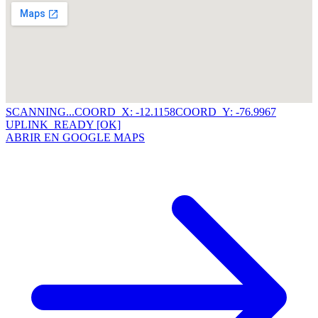
SCANNING...
COORD_X: -12.1158
COORD_Y: -76.9967
UPLINK_READY [OK]
ABRIR EN GOOGLE MAPS