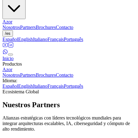
Azor
Nosotros
Partners
Brochures
Contacto
/
es
Español
English
Italiano
Français
Português
Inicio
Productos
Azor
Nosotros
Partners
Brochures
Contacto
Idioma
:
Español
English
Italiano
Français
Português
Ecosistema Global
Nuestros
Partners
Alianzas estratégicas con líderes tecnológicos mundiales para
integrar arquitecturas escalables, IA, ciberseguridad y cómputo de
alto rendimiento.