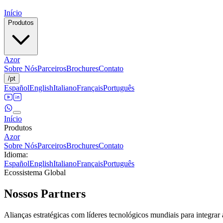
Início
Produtos
Azor
Sobre Nós
Parceiros
Brochures
Contato
/
pt
Español
English
Italiano
Français
Português
Início
Produtos
Azor
Sobre Nós
Parceiros
Brochures
Contato
Idioma
:
Español
English
Italiano
Français
Português
Ecossistema Global
Nossos
Partners
Alianças estratégicas com líderes tecnológicos mundiais para integrar