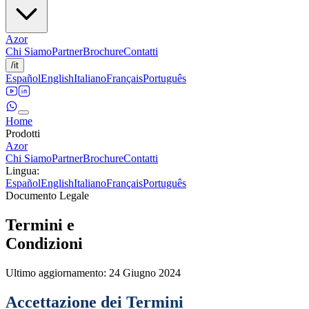
Azor
Chi Siamo
Partner
Brochure
Contatti
/
it
Español
English
Italiano
Français
Português
Home
Prodotti
Azor
Chi Siamo
Partner
Brochure
Contatti
Lingua
:
Español
English
Italiano
Français
Português
Documento Legale
Termini e
Condizioni
Ultimo aggiornamento: 24 Giugno 2024
Accettazione dei Termini