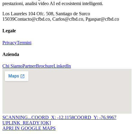
prestazioni, analisi video AI ed ecosistemi intelligenti.
Los Laureles 104 Ofc. 508, Santiago de Surco
15039
Contacto@cfbd.co, Carlos@cfbd.co, Pgaspar@cfbd.co
Legale
Privacy
Termini
Azienda
Chi Siamo
Partner
Brochure
LinkedIn
SCANNING...
COORD_X: -12.1158
COORD_Y: -76.9967
UPLINK_READY [OK]
APRI IN GOOGLE MAPS