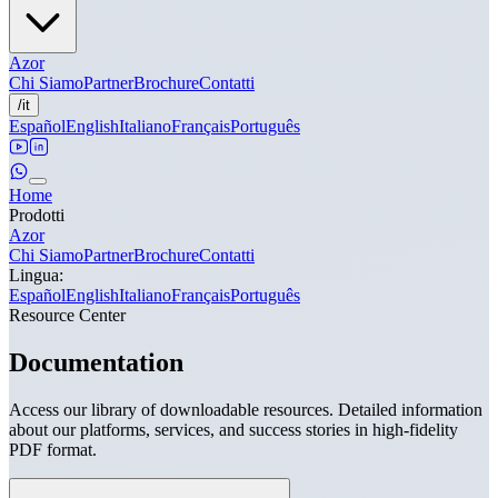
Azor
Chi Siamo
Partner
Brochure
Contatti
/
it
Español
English
Italiano
Français
Português
Home
Prodotti
Azor
Chi Siamo
Partner
Brochure
Contatti
Lingua
:
Español
English
Italiano
Français
Português
Resource Center
Documentation
Access our library of downloadable resources. Detailed information
about our platforms, services, and success stories in high-fidelity
PDF format.