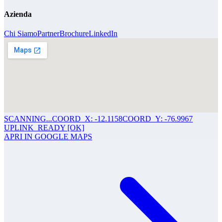
Azienda
Chi Siamo
Partner
Brochure
LinkedIn
SCANNING...
COORD_X: -12.1158
COORD_Y: -76.9967
UPLINK_READY [OK]
APRI IN GOOGLE MAPS